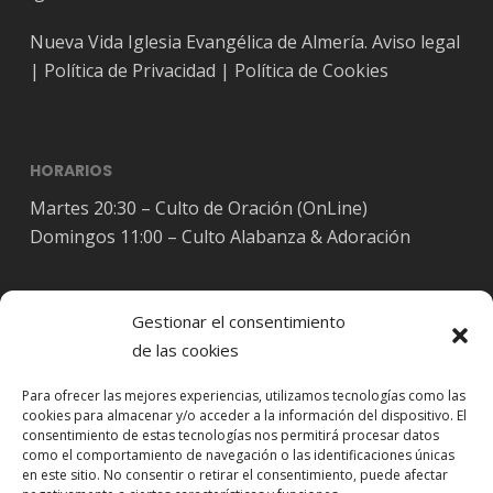
Nueva Vida Iglesia Evangélica de Almería.
Aviso legal
|
Política de Privacidad
|
Política de Cookies
HORARIOS
Martes 20:30 – Culto de Oración (OnLine)
Domingos 11:00 – Culto Alabanza & Adoración
Gestionar el consentimiento
de las cookies
Síguenos en Redes Sociales
Para ofrecer las mejores experiencias, utilizamos tecnologías como las
cookies para almacenar y/o acceder a la información del dispositivo. El
consentimiento de estas tecnologías nos permitirá procesar datos
como el comportamiento de navegación o las identificaciones únicas
en este sitio. No consentir o retirar el consentimiento, puede afectar