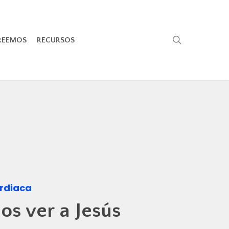
search
REEMOS
RECURSOS
Ardiaca
s ver a Jesús