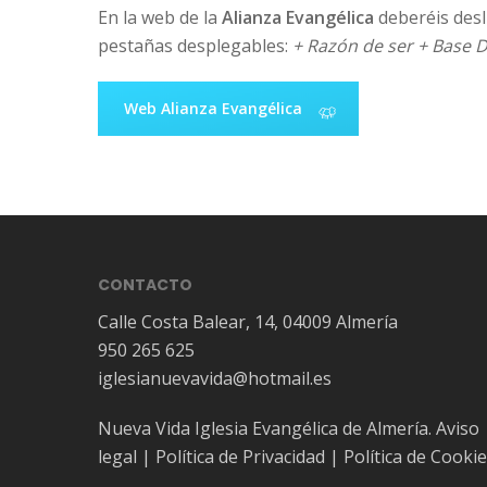
En la web de la
Alianza Evangélica
deberéis desl
pestañas desplegables:
+ Razón de ser + Base D
Web Alianza Evangélica
CONTACTO
Calle Costa Balear, 14, 04009 Almería
950 265 625
iglesianuevavida@hotmail.es
Nueva Vida Iglesia Evangélica de Almería.
Aviso
legal
|
Política de Privacidad
|
Política de Cooki