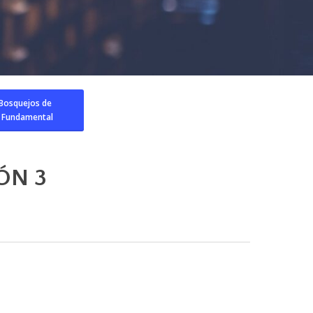
 Bosquejos de
 Fundamental
ÓN 3