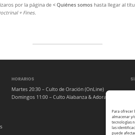
izaros por la página de
< Quiénes somos
hasta llegar al tít
octrinal + Fines.
HORARIOS
S
Martes 20:30 – Culto de Oración (OnLine)
Domingos 11:00 – Culto Alabanza & Adoración
Para ofrecer 
almacenar y/o
tecnologías 
es
las identifica
puede afectar