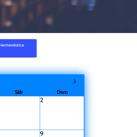
 Hermenéutica
Sáb
Dom
2
8
9