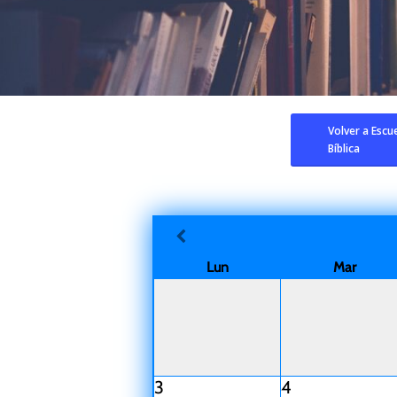
Volver a Escu
Bíblica
Lun
Mar
3
4