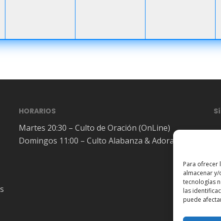
HORARIOS
S
Martes 20:30 – Culto de Oración (OnLine)
Domingos 11:00 – Culto Alabanza & Adoración
Para ofrecer 
almacenar y/o
tecnologías 
es
las identifica
puede afectar