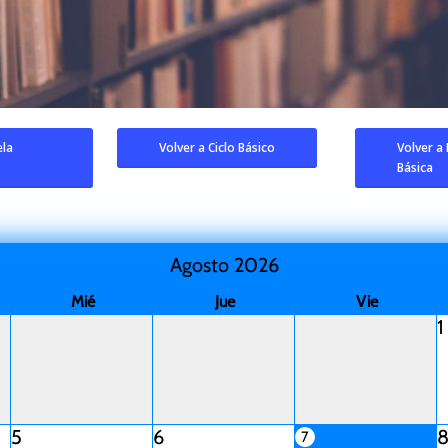
ela
Volver a Ciclo Básico
Volver a
Básica
Agosto 2026
Mié
Jue
Vie
1
5
6
7