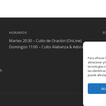
HORARIOS
S
Martes 20:30 – Culto de Oración (OnLine)
Domingos 11:00 – Culto Alabanza & Adoración
Para ofrecer 
almacenar y/o
tecnologías 
es
las identifica
puede afectar
Ac